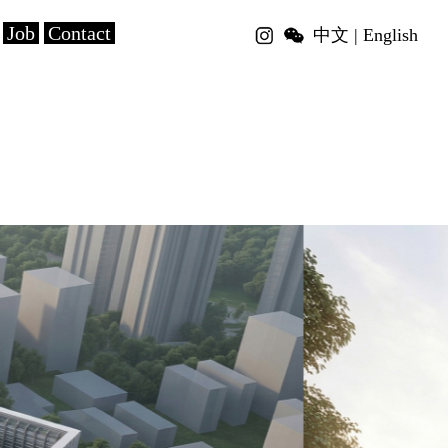
Job
Contact
中文
|
English