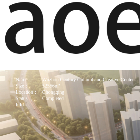
Name：
Wuzhou Century Cultural and Creative Center
Size：
52556m²
Location：
Chongqing
Status：
Completed
Info：